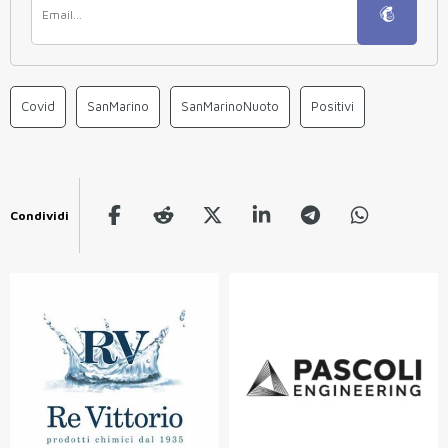
Covid
SanMarino
SanMarinoNuoto
Positivi
Condividi