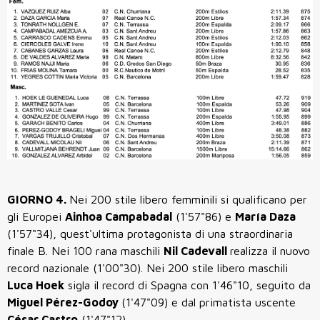
GIORNO 4.
Nei
200 stile libero femminili
si qualificano per
gli Europei
Ainhoa Campabadal
(1'57"86) e
María Daza
(1'57"34), quest'ultima protagonista di una straordinaria
finale B. Nei
100 rana maschili
Nil Cadevall
realizza il nuovo
record nazionale (
1'00"30)
. Nei
200 stile libero maschili
Luca Hoek
sigla il record di Spagna con
1'46"10
, seguito da
Miguel Pérez-Godoy
(1'47"09) e dal primatista uscente
César Castro
(1'47"12).