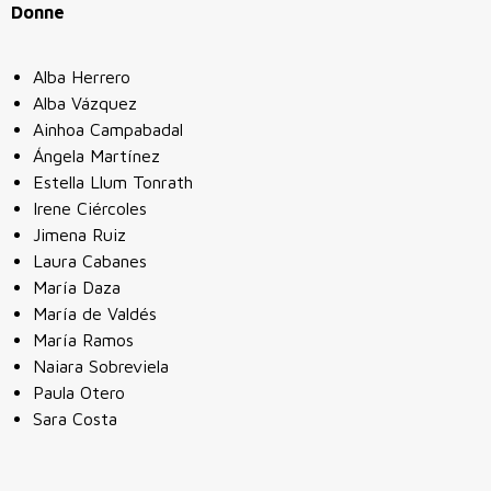
Donne
Alba Herrero
Alba Vázquez
Ainhoa Campabadal
Ángela Martínez
Estella Llum Tonrath
Irene Ciércoles
Jimena Ruiz
Laura Cabanes
María Daza
María de Valdés
María Ramos
Naiara Sobreviela
Paula Otero
Sara Costa