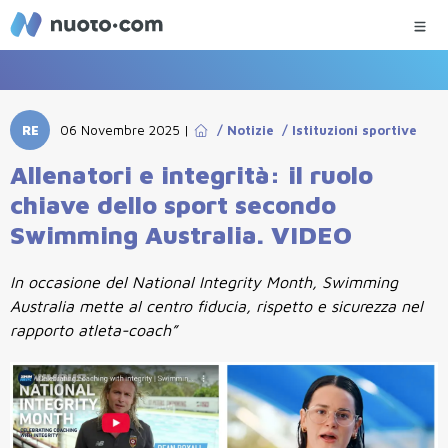
RE
06 Novembre 2025
|
/
Notizie
/
Istituzioni sportive
Allenatori e integrità: il ruolo
chiave dello sport secondo
Swimming Australia. VIDEO
In occasione del National Integrity Month, Swimming
Australia mette al centro fiducia, rispetto e sicurezza nel
rapporto atleta-coach”