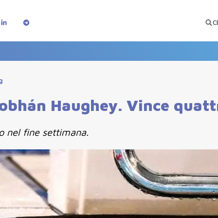
C
g
Siobhán Haughey. Vince quatt
o nel fine settimana.