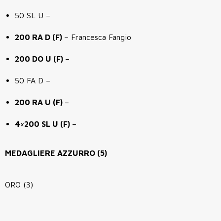
50 SL U –
200 RA D (F)
– Francesca Fangio
200 DO U (F)
–
50 FA D –
200 RA U (F)
–
4×200 SL U (F)
–
MEDAGLIERE AZZURRO (5)
ORO (3)