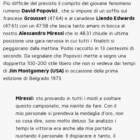
Più difficile del previsto il compito del giovane fenomeno
rumeno
David Popovici
, che si impone di un soffio sul
francese
Grousset
(47.64) e al canadese
Liendo Edwards
(47.61) con un 47.58 che lascia tanto amaro in bocca al
nostro
Alessandro Miressi
che in 48.31 chiude in ultima
posizione una gara nervosa in cui tutti i finalisti si
peggiorano dalla mattina. Podio raccolto in 13 centesimi di
secondo. Da segnalare che Popovici mette a segno una
doppietta 100-200 stile libero che non si vedeva dai tempi
di
Jim Montgomery (USA)
in occasione della prima
edizione di Belgrado 1973.
Miressi:
sto provando in tutti i modi a svoltare
questo campionato, ma niente da fare. Con il
mio personale si prendeva la medaglia d'oro, non
so cosa dire, sono molto deluso. Se analizzo i
tempi la vittoria era anche alla mia portata
nuotando il personale. Il dispiacere è tanto, il