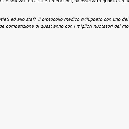
panti e sollevati da alcune federazioni, ha osservato quanto segu
tleti ed allo staff. Il protocollo medico sviluppato con uno dei
ande competizione di quest'anno con i migliori nuotatori del m