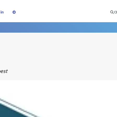
C
pest