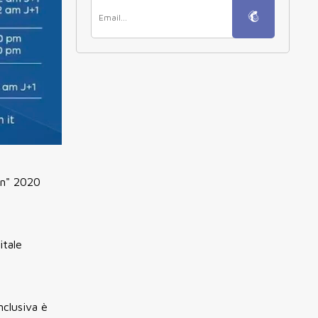
son" 2020
itale
nclusiva è