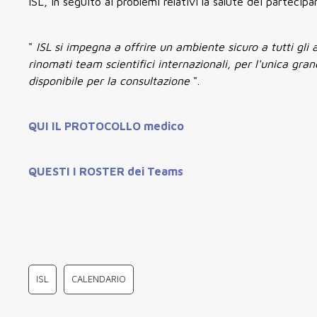
ISL, in seguito ai problemi relativi la salute dei parteci
"
ISL si impegna a offrire un ambiente sicuro a tutti gli a
rinomati team scientifici internazionali, per l'unica gr
disponibile per la consultazione
".
QUI IL PROTOCOLLO medico
QUESTI I ROSTER dei Teams
ISL
CALENDARIO