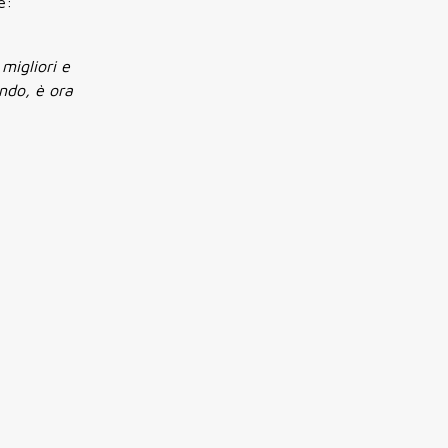
e:
 migliori e
ondo, è ora