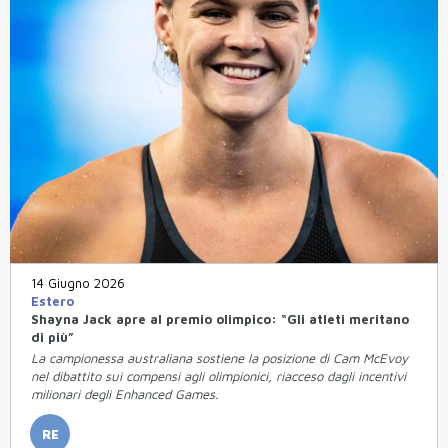
14 Giugno 2026
Estero
Shayna Jack apre al premio olimpico: “Gli atleti meritano
di più”
La campionessa australiana sostiene la posizione di Cam McEvoy
nel dibattito sui compensi agli olimpionici, riacceso dagli incentivi
milionari degli Enhanced Games.
RE