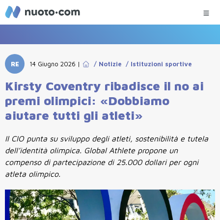
RE
14 Giugno 2026
|
/
Notizie
/
Istituzioni sportive
Kirsty Coventry ribadisce il no ai
premi olimpici: «Dobbiamo
aiutare tutti gli atleti»
Il CIO punta su sviluppo degli atleti, sostenibilità e tutela
dell’identità olimpica. Global Athlete propone un
compenso di partecipazione di 25.000 dollari per ogni
atleta olimpico.