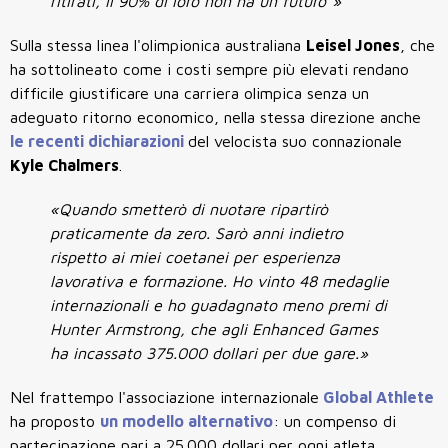
ritirati, il 90% di loro non ha un futuro"»
Sulla stessa linea l'olimpionica australiana
Leisel Jones
, che
ha sottolineato come i costi sempre più elevati rendano
difficile giustificare una carriera olimpica senza un
adeguato ritorno economico, nella stessa direzione anche
le recenti dichiarazioni
del velocista suo connazionale
Kyle Chalmers
.
«Quando smetterò di nuotare ripartirò
praticamente da zero. Sarò anni indietro
rispetto ai miei coetanei per esperienza
lavorativa e formazione. Ho vinto 48 medaglie
internazionali e ho guadagnato meno premi di
Hunter Armstrong, che agli Enhanced Games
ha incassato 375.000 dollari per due gare.»
Nel frattempo l'associazione internazionale
Global Athlete
ha proposto
un modello alternativo
: un compenso di
partecipazione pari a 25.000 dollari per ogni atleta