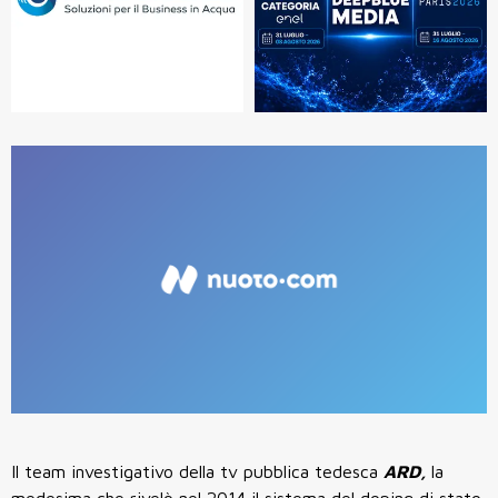
Il team investigativo della tv pubblica tedesca
ARD,
la
medesima che rivelò nel 2014 il sistema del doping di stato