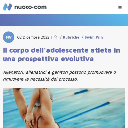
MV
02 Dicembre 2022
|
/
Rubriche
/
Swim Win
Il corpo dell’adolescente atleta in
una prospettiva evolutiva
Allenatori, allenatrici e genitori possono promuovere o
rimuovere la necessità del processo.