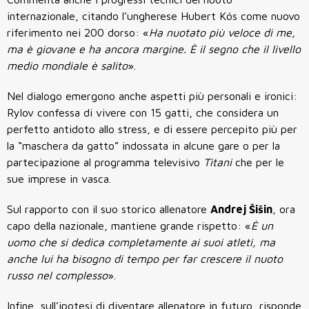
internazionale, citando l’ungherese Hubert Kós come nuovo
riferimento nei 200 dorso: «
Ha nuotato più veloce di me,
ma è giovane e ha ancora margine. È il segno che il livello
medio mondiale è salito
».
Nel dialogo emergono anche aspetti più personali e ironici:
Rylov confessa di vivere con 15 gatti, che considera un
perfetto antidoto allo stress, e di essere percepito più per
la “maschera da gatto” indossata in alcune gare o per la
partecipazione al programma televisivo
Titani
che per le
sue imprese in vasca.
Sul rapporto con il suo storico allenatore
Andrej Šišin
, ora
capo della nazionale, mantiene grande rispetto: «
È un
uomo che si dedica completamente ai suoi atleti, ma
anche lui ha bisogno di tempo per far crescere il nuoto
russo nel complesso
».
Infine, sull’ipotesi di diventare allenatore in futuro, risponde