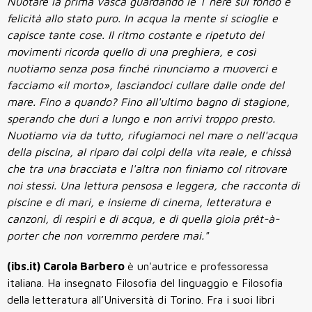
Nuotare la prima vasca guardando le T nere sul fondo è
felicità allo stato puro. In acqua la mente si scioglie e
capisce tante cose. Il ritmo costante e ripetuto dei
movimenti ricorda quello di una preghiera, e così
nuotiamo senza posa finché rinunciamo a muoverci e
facciamo «il morto», lasciandoci cullare dalle onde del
mare. Fino a quando? Fino all'ultimo bagno di stagione,
sperando che duri a lungo e non arrivi troppo presto.
Nuotiamo via da tutto, rifugiamoci nel mare o nell'acqua
della piscina, al riparo dai colpi della vita reale, e chissà
che tra una bracciata e l'altra non finiamo col ritrovare
noi stessi. Una lettura pensosa e leggera, che racconta di
piscine e di mari, e insieme di cinema, letteratura e
canzoni, di respiri e di acqua, e di quella gioia prêt-à-
porter che non vorremmo perdere mai."
(ibs.it) Carola Barbero
è un'autrice e professoressa
italiana. Ha insegnato Filosofia del linguaggio e Filosofia
della letteratura all’Università di Torino. Fra i suoi libri