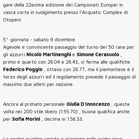
gare della 22esima edizione dei Campionati Europei in
vasca corta in svolgimento presso l'Acquatic Complex di
Otopeni.
5^ giornata - sabato 9 dicembre
Agevole e convincente passaggio del turno dei 50 rana per
gli azzurri
Nicolò Martinenghi
e
Simone Cerasuolo
,
primo e quarto con 26.04 e 26.43, si ferma alle qualifiche
Federico Poggio
, ottavo con 26.77, ma il piemontese è il
terzo degli azzurri ed il regolamento prevede il passaggio di
massimo due atleti per nazione.
Ancora al primato personale
Giulia D'Innocenzo
, questa
volta nei 200 stile libero (1.55.70) , buona qualifica anche
per
Sofia Morini
, decima in 1.56.33.
Le nostre quattro raniste si piazzano nelle prime nove