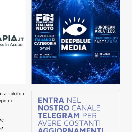
o assoluto e
ENTRA
NEL
mpo di
NOSTRO
CANALE
TELEGRAM
PER
14
AVERE COSTANTI
na
AGGIORNAMENTI