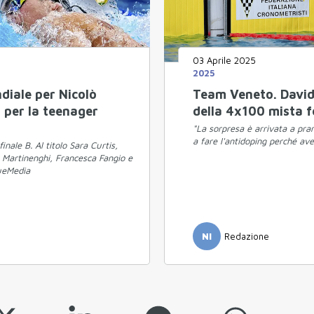
03 Aprile 2025
2025
diale per Nicolò
Team Veneto. David
a per la teenager
della 4x100 mista f
"La sorpresa è arrivata a pra
a fare l'antidoping perché ave
nale B. Al titolo Sara Curtis,
ò Martinenghi, Francesca Fangio e
lueMedia
NI
Redazione