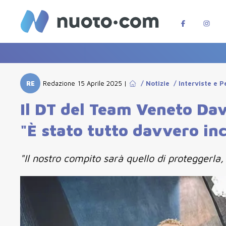
RE
Redazione
15 Aprile 2025
|
/
Notizie
/
Interviste e 
Il DT del Team Veneto Dav
"È stato tutto davvero incr
"Il nostro compito sarà quello di proteggerla