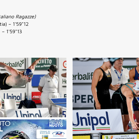
taliano Ragazze)
ia) – 1'59"12
) – 1'59"13