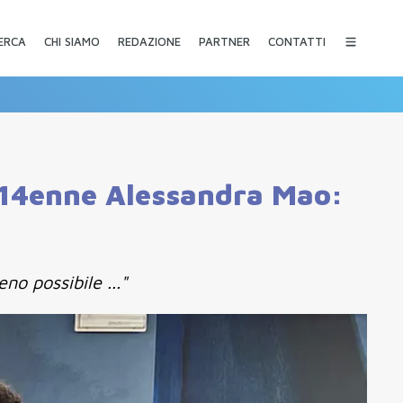
CHI SIAMO
REDAZIONE
PARTNER
CONTATTI
ERCA
a 14enne Alessandra Mao:
o possibile ..."