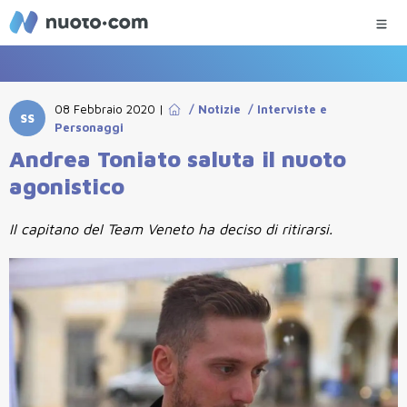
08 Febbraio 2020
|
/
Notizie
/
Interviste e
SS
Personaggi
Andrea Toniato saluta il nuoto
agonistico
Il capitano del Team Veneto ha deciso di ritirarsi.