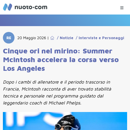
RE
20 Maggio 2026
|
/
Notizie
/
Interviste e Personaggi
Cinque ori nel mirino: Summer
McIntosh accelera la corsa verso
Los Angeles
Dopo i cambi di allenatore e il periodo trascorso in
Francia, McIntosh racconta di aver trovato stabilità
tecnica e personale nel programma guidato dal
leggendario coach di Michael Phelps.