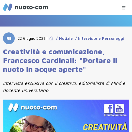
RE
22 Giugno 2021
|
/
Notizie
/
Interviste e Personaggi
Creatività e comunicazione,
Francesco Cardinali: "Portare il
nuoto in acque aperte"
Intervista esclusiva con il creativo, editorialista di Mind e
docente universitario