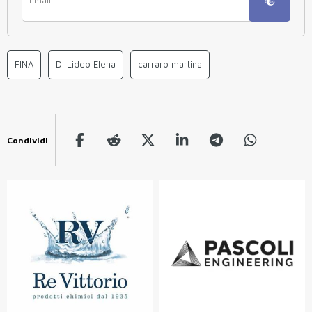
FINA
Di Liddo Elena
carraro martina
Condividi