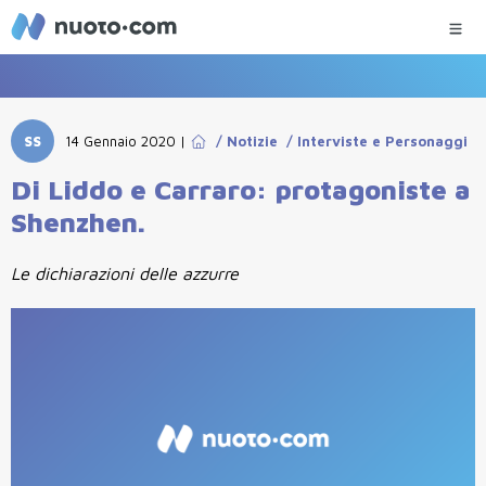
SS
14 Gennaio 2020
|
/
Notizie
/
Interviste e Personaggi
Di Liddo e Carraro: protagoniste a
Shenzhen.
Le dichiarazioni delle azzurre