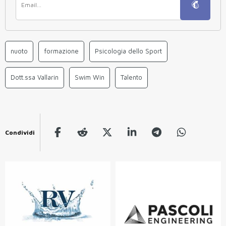
nuoto
formazione
Psicologia dello Sport
Dott.ssa Vallarin
Swim Win
Talento
Condividi