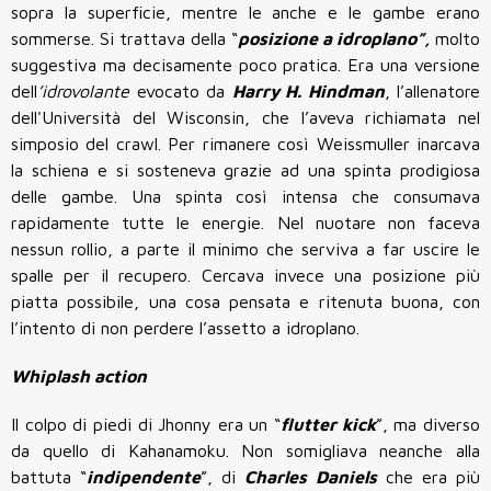
sopra la superficie, mentre le anche e le gambe erano
sommerse. Si trattava della “
posizione a idroplano”,
molto
suggestiva ma decisamente poco pratica. Era una versione
dell
’idrovolante
evocato da
Harry H. Hindman
, l’allenatore
dell'Università del Wisconsin, che l’aveva richiamata nel
simposio del crawl. Per rimanere così Weissmuller inarcava
la schiena e si sosteneva grazie ad una spinta prodigiosa
delle gambe. Una spinta così intensa che consumava
rapidamente tutte le energie. Nel nuotare non faceva
nessun rollio, a parte il minimo che serviva a far uscire le
spalle per il recupero. Cercava invece una posizione più
piatta possibile, una cosa pensata e ritenuta buona, con
l’intento di non perdere l’assetto a idroplano.
Whiplash action
Il colpo di piedi di Jhonny era un “
flutter kick
”, ma diverso
da quello di Kahanamoku. Non somigliava neanche alla
battuta “
indipendente
”, di
Charles Daniels
che era più