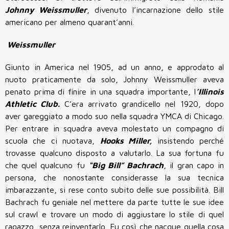
Johnny Weissmuller
, divenuto l’incarnazione dello stile
americano per almeno quarant’anni.
Weissmuller
Giunto in America nel 1905, ad un anno, e approdato al
nuoto praticamente da solo, Johnny Weissmuller aveva
penato prima di finire in una squadra importante, l
’Illinois
Athletic Club.
C’era arrivato grandicello nel 1920, dopo
aver gareggiato a modo suo nella squadra YMCA di Chicago.
Per entrare in squadra aveva molestato un compagno di
scuola che ci nuotava,
Hooks Miller,
insistendo perché
trovasse qualcuno disposto a valutarlo. La sua fortuna fu
che quel qualcuno fu
“Big Bill” Bachrach
, il gran capo in
persona, che nonostante considerasse la sua tecnica
imbarazzante, si rese conto subito delle sue possibilità. Bill
Bachrach fu geniale nel mettere da parte tutte le sue idee
sul crawl e trovare un modo di aggiustare lo stile di quel
ragazzo, senza reinventarlo. Fu così che nacque quella cosa