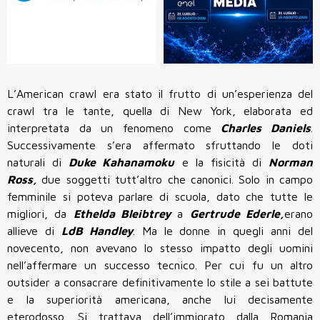
L’American crawl era stato il frutto di un’esperienza del
crawl tra le tante, quella di New York, elaborata ed
interpretata da un fenomeno come
Charles Daniels
.
Successivamente s’era affermato sfruttando le doti
naturali di
Duke Kahanamoku
e la fisicità di
Norman
Ross,
due soggetti tutt’altro che canonici. Solo in campo
femminile si poteva parlare di scuola, dato che tutte le
migliori, da
Ethelda Bleibtrey
a
Gertrude Ederle,
erano
allieve di
LdB Handley
. Ma le donne in quegli anni del
novecento, non avevano lo stesso impatto degli uomini
nell’affermare un successo tecnico. Per cui fu un altro
outsider a consacrare definitivamente lo stile a sei battute
e la superiorità americana, anche lui decisamente
eterodosso. Si trattava dell’immigrato dalla Romania