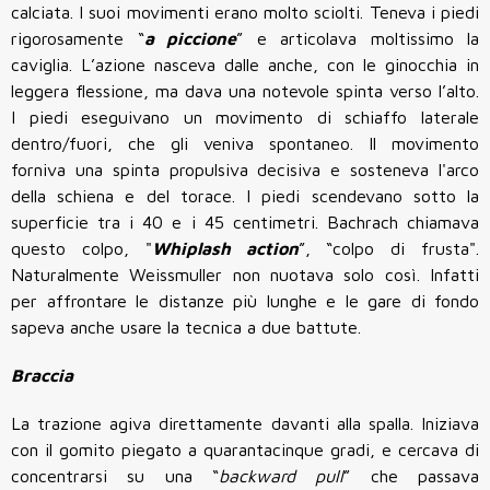
calciata. I suoi movimenti erano molto sciolti. Teneva i piedi
rigorosamente “
a piccione
” e articolava moltissimo la
caviglia. L’azione nasceva dalle anche, con le ginocchia in
leggera flessione, ma dava una notevole spinta verso l’alto.
I piedi eseguivano un movimento di schiaffo laterale
dentro/fuori, che gli veniva spontaneo. Il movimento
forniva una spinta propulsiva decisiva e sosteneva l'arco
della schiena e del torace. I piedi scendevano sotto la
superficie tra i 40 e i 45 centimetri. Bachrach chiamava
questo colpo, "
Whiplash action
”, “colpo di frusta".
Naturalmente Weissmuller non nuotava solo così. Infatti
per affrontare le distanze più lunghe e le gare di fondo
sapeva anche usare la tecnica a due battute.
Braccia
La trazione agiva direttamente davanti alla spalla. Iniziava
con il gomito piegato a quarantacinque gradi, e cercava di
concentrarsi su una “
backward pull
” che passava