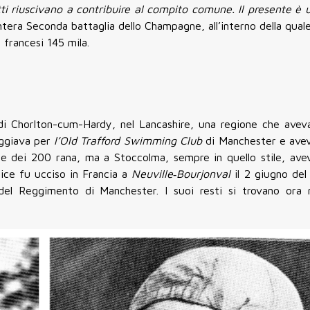
Tutti riuscivano a contribuire al compito comune. Il presente è
ntera Seconda battaglia dello Champagne, all’interno della quale 
 francesi 145 mila.
o di Chorlton-cum-Hardy, nel Lancashire, una regione che avev
reggiava per
l’Old Trafford Swimming Club
di Manchester e ave
rie dei 200 rana, ma a Stoccolma, sempre in quello stile, ave
ice fu ucciso in Francia a
Neuville‑Bourjonval
il 2 giugno del
del Reggimento di Manchester. I suoi resti si trovano ora 