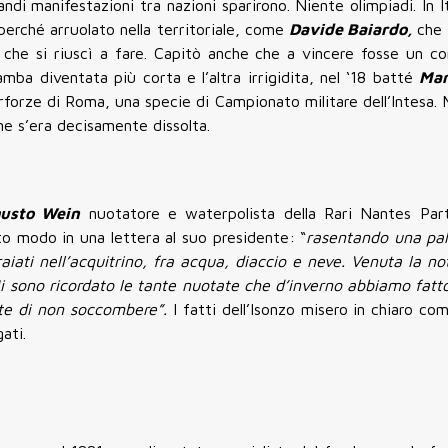
ndi manifestazioni tra nazioni sparirono. Niente olimpiadi. In It
perché arruolato nella territoriale, come
Davide Baiardo,
che 
 che si riuscì a fare. Capitò anche che a vincere fosse un co
mba diventata più corta e l’altra irrigidita, nel ‘18 batté
Mar
erforze di Roma, una specie di Campionato militare dell’Intesa. 
ine s’era decisamente dissolta.
usto Wein
nuotatore e waterpolista della Rari Nantes Par
sto modo in una lettera al suo presidente: “
rasentando una pa
raiati nell’acquitrino, fra acqua, diaccio e neve. Venuta la n
i sono ricordato le tante nuotate che d’inverno abbiamo fatto
te di non soccombere”.
I fatti dell’Isonzo misero in chiaro com
ati.