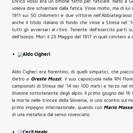
Enrico Rossi era un omone fatto per faticare. Nato a Ge
voleva dire schiantare dalla fatica. Vinse molto, ma di l
1911 sui 50 chilometri e due vittorie nell’Abbiategrasso 
anche il titolo italiano di fondo che vinse a Stresa nel
tutti gli avversari al ritiro. Tenente dell’esercito partì 
dell’Isonzo. Morì il 23 Maggio del 1917 in quel cimitero a 
Aldo Cigheri
Aldo Cigheri era fiorentino, di quelli simpatici, che piacc
dietro a
Oreste Muzzi
, il suo caposcuola nella RN Flore
campionati di Stresa del ‘14 nei 100 metri e terzo nel m
divenne sottotenente degli alpini. Il primo giugno del 16
la morte nelle trincee della Slovenia, in uno scontro sul m
primo impegno internazionale, quando con
Mario Massa
di una metafora dal senso rovesciato.
Cecil Healy