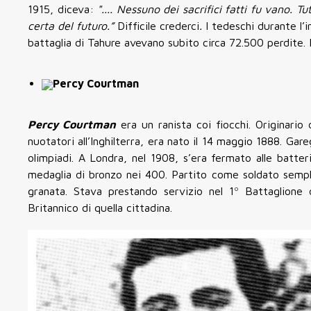
1915, diceva:
".... Nessuno dei sacrifici fatti fu vano. 
certa del futuro.”
Difficile crederci
.
I tedeschi durante l’i
battaglia di Tahure avevano subito circa 72.500 perdite. I
Percy Courtman
Percy Courtman
era un ranista coi fiocchi. Originari
nuotatori all’Inghilterra, era nato il 14 maggio 1888. Ga
olimpiadi. A Londra, nel 1908, s’era fermato alle batte
medaglia di bronzo nei 400. Partito come soldato sempl
granata. Stava prestando servizio nel 1º Battaglione 
Britannico di quella cittadina.