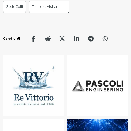
SetteColli
ThereseAlshammar
Condividi