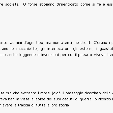
ere società. O forse abbiamo dimenticato come si fa a ess
nte. Uomini d'ogni tipo, ma non utenti, né clienti. C'erano i 
C'erano le macchiette, gli interlocutori, gli esterni, i guast
ano anche leggende e invenzioni per cui il passato viveva tra
tà era che avessero i morti (cioè il passaggio ricordato delle 
va ben in vista la lapide dei suoi caduti di guerra. Io ricordo 
avere la traccia di tutta la loro storia.