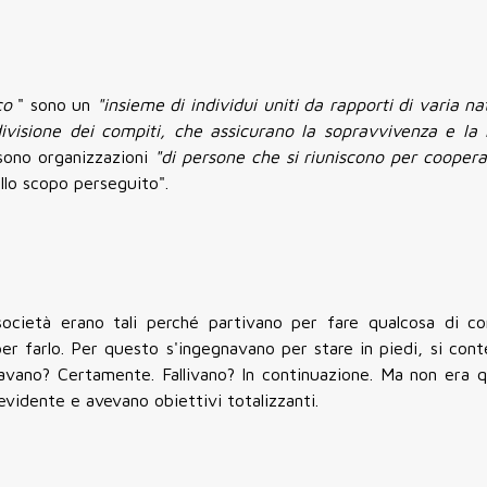
ico
" sono un
"insieme di individui uniti da rapporti di varia na
ivisione dei compiti, che assicurano la sopravvivenza e la 
 sono organizzazioni
"di persone che si riuniscono per coopera
allo scopo perseguito".
cietà erano tali perché partivano per fare qualcosa di con
r farlo. Per questo s'ingegnavano per stare in piedi, si cont
iavano? Certamente. Fallivano? In continuazione. Ma non era qu
vidente e avevano obiettivi totalizzanti.