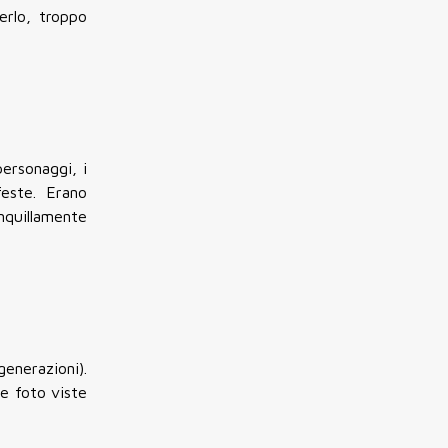
erlo, troppo
personaggi, i
afeste. Erano
nquillamente
generazioni).
le foto viste