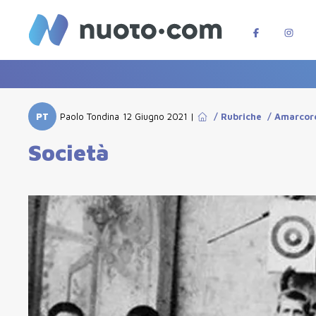
PT
Paolo Tondina
12 Giugno 2021
|
/
Rubriche
/
Amarcor
Società