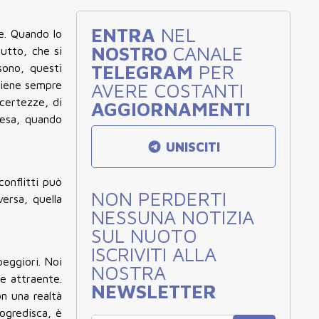
ENTRA
NEL
e. Quando lo
NOSTRO
CANALE
utto, che si
TELEGRAM
PER
sono, questi
viene sempre
AVERE COSTANTI
ncertezze, di
AGGIORNAMENTI
iesa, quando
UNISCITI
onflitti può
NON PERDERTI
ersa, quella
NESSUNA NOTIZIA
SUL NUOTO
ISCRIVITI ALLA
peggiori. Noi
NOSTRA
re attraente.
NEWSLETTER
on una realtà
ogredisca, è