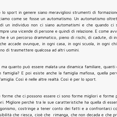
 lo sport in genere siano meravigliosi strumenti di formazion
diciamo come se fosse un automatismo. Un automatismo oltret
 di un individuo non ci siano automatismi e che quando ci 
empre una vicende di persone e quindi di relazione. E come av
 che è un percorso drammatico, pieno di rischi, di cadute, di i
a che accade ovunque, in ogni casa, in ogni scuola, in ogni ch
no di trasmettere qualcosa ad altri uomini.
, ma quanto può essere malata una dinamica familiare, quanti c
 famiglia? E poi esiste anche la famiglia mafiosa, quella perv
miglia. Così è nelle altre realtà. Così è per lo sport.
le forme che ci possono essere ci sono forme migliori e forme 
ri. Migliore perchè tra le sue caratteristiche ha quella di esse
agonismo, costringe a tener conto dei fatti e a confrontarci c
sibilità che riesca, cioè che rimanga, che non decada e che pr