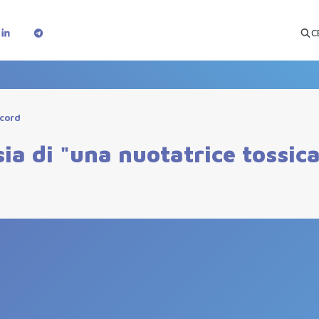
C
cord
sia di "una nuotatrice tossic