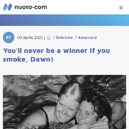
PT
03 Aprile 2021
|
/
Rubriche
/
Amarcord
You'll never be a winner if you
smoke, Dawn!