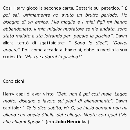
Così Harry giocò la seconda carta. Gettarla sul patetico. "
E
poi sai, ultimamente ho avuto un brutto periodo. Ho
bisogno di un amica. Mia moglie e i miei figli mi hanno
abbandonato. Il mio miglior nuotatore se n'è andato, sono
stato malato e sto lottando per pagare la piscina
". Dawn
allora tentò di sgattaiolare: "
Sono le dieci",
"Dovrei
andare".
Poi, come accade ai bambini, ebbe la meglio la sua
curiosità:
"Ma tu ci dormi in piscina?"
Condizioni
Harry capì di aver vinto.
"Beh, non è poi così male. Leggo
molto, disegno e lavoro sui piani di allenamento".
Dawn
capitolò: "
Te lo dico subito, Mr G, se inizio domani non mi
alleno con quelle Sheila del college! Nuoto con quel tizio
che chiami Spook
". (era
John Henricks
).