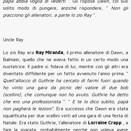
papà abbia voglia di vederti
". Gli rispose Dawn, col suo
solito modo di pungere, anziché rispondere, "
Non gli
piacciono gli allenatori, a parte lo zio Ray
".
Uncle Ray
Lo zio Ray era
Ray Miranda,
il primo allenatore di Dawn, a
Balmain, quello che ne aveva fatto in un certo modo una
nuotatrice. Il padre si fidava di lui, mentre con gli altri era
diventato diffidente per un fatto avvenuto l'anno prima. "
Quell'allocco di Guthrie ha cercato di farmi fuori quando
ho vinto una gara da picnic del valore di due bob
(scellini), che comunque non ho avuto. Guthrie ha detto
che ero una professionista
". "
E te lo dico subito, papà
non pagherà le lezioni".
Era successo che Dawn era stata
squalificata per due scellini vinti ad una gara di una festa di
Natale. Era stato Guthrie, l'allenatore di
Lorraine Crapp
, a
fare la sparata, probabilmente perché non voleva avere